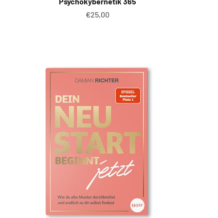
Psychokybernetik 365
Angebot
€25,00