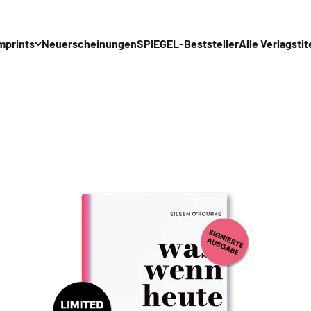
mprints
Neuerscheinungen
SPIEGEL-Beststeller
Alle Verlagstit