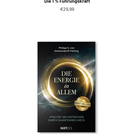
Die 1 % Führungskraft
Angebot
€29,99