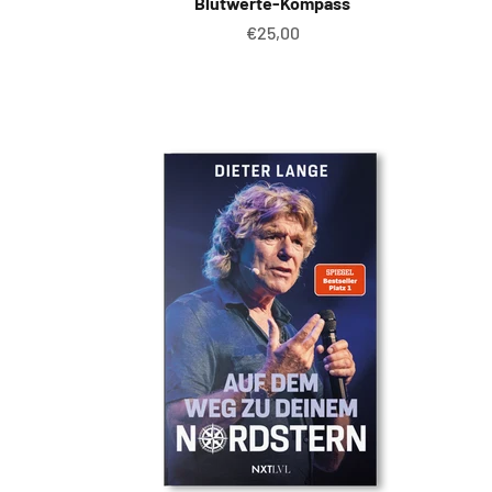
Blutwerte-Kompass
Angebot
€25,00